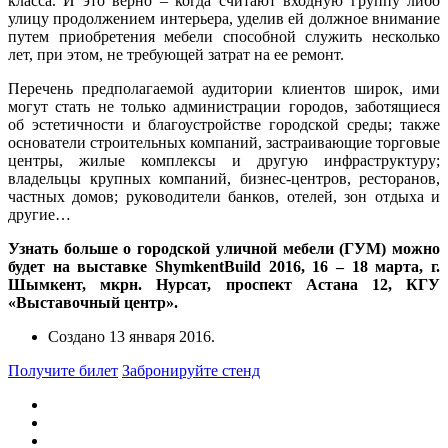
класса. И это верно – когда считают входную группу либо
улицу продолжением интерьера, уделив ей должное внимание
путем приобретения мебели способной служить несколько
лет, при этом, не требующей затрат на ее ремонт.
Перечень предполагаемой аудитории клиентов широк, ими
могут стать не только администрации городов, заботящиеся
об эстетичности и благоустройстве городской среды; также
основатели строительных компаний, застраивающие торговые
центры, жилые комплексы и другую инфраструктуру;
владельцы крупных компаний, бизнес-центров, ресторанов,
частных домов; руководители банков, отелей, зон отдыха и
другие…
Узнать больше о городской уличной мебели (ГУМ) можно
будет на выставке ShymkentBuild 2016, 16 – 18 марта, г.
Шымкент, мкрн. Нурсат, проспект Астана 12, КГУ
«Выставочный центр».
Создано
13 января 2016
.
Получите билет
Забронируйте стенд