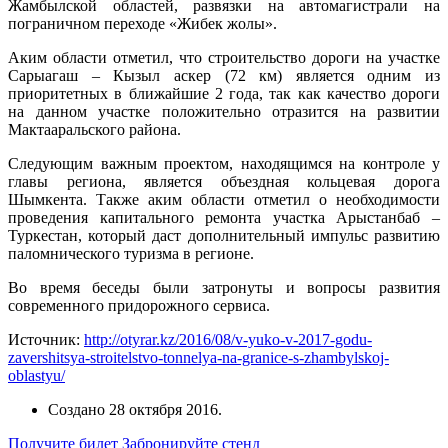
Жамбылской областей, развязки на автомагистрали на
пограничном переходе «Жибек жолы».
Аким области отметил, что строительство дороги на участке
Сарыагаш – Кызыл аскер (72 км) является одним из
приоритетных в ближайшие 2 года, так как качество дороги
на данном участке положительно отразится на развитии
Мактааральского района.
Следующим важным проектом, находящимся на контроле у
главы региона, является объездная кольцевая дорога
Шымкента. Также аким области отметил о необходимости
проведения капитального ремонта участка Арыстанбаб –
Туркестан, который даст дополнительный импульс развитию
паломнического туризма в регионе.
Во время беседы были затронуты и вопросы развития
современного придорожного сервиса.
Источник:
http://otyrar.kz/2016/08/v-yuko-v-2017-godu-
zavershitsya-stroitelstvo-tonnelya-na-granice-s-zhambylskoj-
oblastyu/
Создано
28 октября 2016
.
Получите билет
Забронируйте стенд