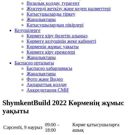
Визалық қолдау, турагент
Жүктерді жеткізу және кеден қызметтері
Қатысушыларды тіркеу
Жаңалықтары
Қатысушылардың пікірлері
Келушілерге
Көрмеге кіру билетін алыңыз
Көрмеге келушінің жеке кабинеті
Көрменің жұмыс уақыты
Көрмеге кіру ережелері
Жаңалықтары
Баспасөз орталығы
Баспасөз хабарламасы
Жаңалықтары
Фото және Видео
Ақпараттық қолдау
Аккредитация СМИ
ShymkentBuild 2022 Көрменің жұмыс
уақыты
09:00 –
Көрме қатысушыларға
Сәрсенбі, 9 наурыз
18:00
ашық