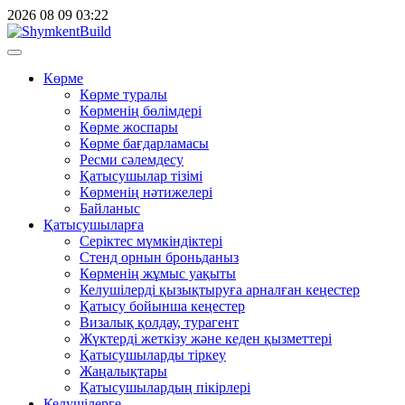
2026
08
09
03:22
Көрме
Көрме туралы
Көрменің бөлімдері
Көрме жоспары
Көрме бағдарламасы
Ресми сәлемдесу
Қатысушылар тізімі
Көрменің нәтижелері
Байланыс
Қатысушыларға
Серіктес мүмкіндіктері
Стенд орнын броньданыз
Көрменің жұмыс уақыты
Келушілерді қызықтыруға арналған кеңестер
Қатысу бойынша кеңестер
Визалық қолдау, турагент
Жүктерді жеткізу және кеден қызметтері
Қатысушыларды тіркеу
Жаңалықтары
Қатысушылардың пікірлері
Келушілерге