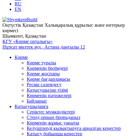
RU
EN
Оңтүстік Қазақстан Халықаралық құрылыс және интерьер
көрмесі
Шымкент, Қазақстан
КГУ «Көрме орталығы»
Нұрсат мөлтек ауд., Астана даңғылы 12
Көрме
Көрме туралы
Көрменің бөлімдері
Көрме жоспары
Көрме бағдарламасы
Ресми сәлемдесу
Қатысушылар тізімі
Көрменің нәтижелері
Байланыс
Қатысушыларға
Серіктес мүмкіндіктері
Стенд орнын броньданыз
Көрменің жұмыс уақыты
Келушілерді қызықтыруға арналған кеңестер
Қатысу бойынша кеңестер