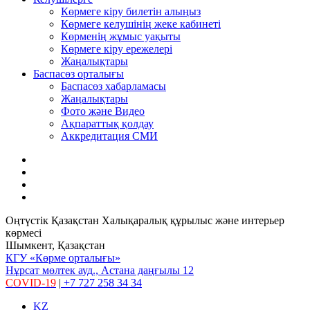
Көрмеге кіру билетін алыңыз
Көрмеге келушінің жеке кабинеті
Көрменің жұмыс уақыты
Көрмеге кіру ережелері
Жаңалықтары
Баспасөз орталығы
Баспасөз хабарламасы
Жаңалықтары
Фото және Видео
Ақпараттық қолдау
Аккредитация СМИ
Оңтүстік Қазақстан Халықаралық құрылыс және интерьер
көрмесі
Шымкент, Қазақстан
КГУ «Көрме орталығы»
Нұрсат мөлтек ауд., Астана даңғылы 12
COVID-19
|
+7 727 258 34 34
KZ