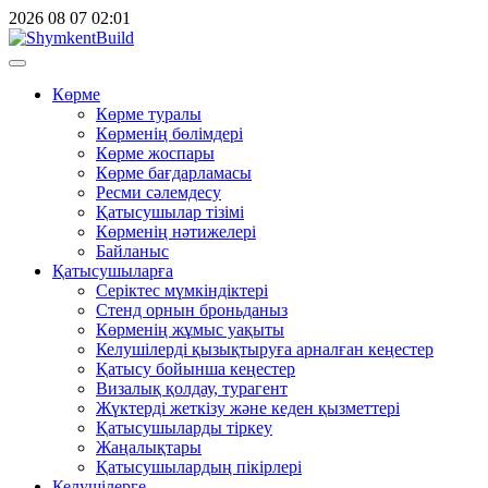
2026
08
07
02:01
Көрме
Көрме туралы
Көрменің бөлімдері
Көрме жоспары
Көрме бағдарламасы
Ресми сәлемдесу
Қатысушылар тізімі
Көрменің нәтижелері
Байланыс
Қатысушыларға
Серіктес мүмкіндіктері
Стенд орнын броньданыз
Көрменің жұмыс уақыты
Келушілерді қызықтыруға арналған кеңестер
Қатысу бойынша кеңестер
Визалық қолдау, турагент
Жүктерді жеткізу және кеден қызметтері
Қатысушыларды тіркеу
Жаңалықтары
Қатысушылардың пікірлері
Келушілерге