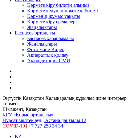
Көрмеге кіру билетін алыңыз
Көрмеге келушінің жеке кабинеті
Көрменің жұмыс уақыты
Көрмеге кіру ережелері
Жаңалықтары
Баспасөз орталығы
Баспасөз хабарламасы
Жаңалықтары
Фото және Видео
Ақпараттық қолдау
Аккредитация СМИ
Оңтүстік Қазақстан Халықаралық құрылыс және интерьер
көрмесі
Шымкент, Қазақстан
КГУ «Көрме орталығы»
Нұрсат мөлтек ауд., Астана даңғылы 12
COVID-19
|
+7 727 258 34 34
KZ