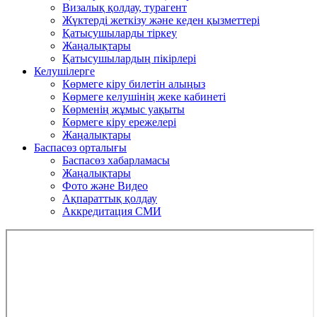
Визалық қолдау, турагент
Жүктерді жеткізу және кеден қызметтері
Қатысушыларды тіркеу
Жаңалықтары
Қатысушылардың пікірлері
Келушілерге
Көрмеге кіру билетін алыңыз
Көрмеге келушінің жеке кабинеті
Көрменің жұмыс уақыты
Көрмеге кіру ережелері
Жаңалықтары
Баспасөз орталығы
Баспасөз хабарламасы
Жаңалықтары
Фото және Видео
Ақпараттық қолдау
Аккредитация СМИ