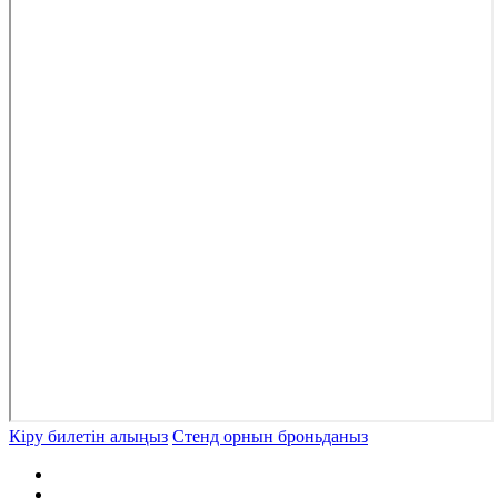
Кіру билетін алыңыз
Стенд орнын броньданыз