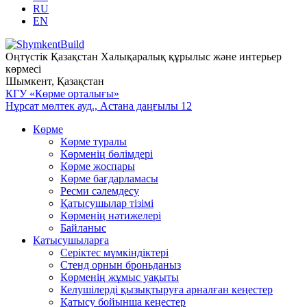
RU
EN
Оңтүстік Қазақстан Халықаралық құрылыс және интерьер
көрмесі
Шымкент, Қазақстан
КГУ «Көрме орталығы»
Нұрсат мөлтек ауд., Астана даңғылы 12
Көрме
Көрме туралы
Көрменің бөлімдері
Көрме жоспары
Көрме бағдарламасы
Ресми сәлемдесу
Қатысушылар тізімі
Көрменің нәтижелері
Байланыс
Қатысушыларға
Серіктес мүмкіндіктері
Стенд орнын броньданыз
Көрменің жұмыс уақыты
Келушілерді қызықтыруға арналған кеңестер
Қатысу бойынша кеңестер