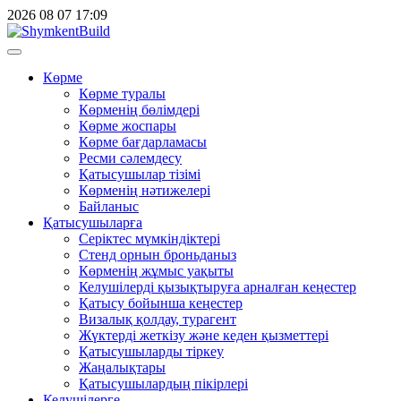
2026
08
07
17:09
Көрме
Көрме туралы
Көрменің бөлімдері
Көрме жоспары
Көрме бағдарламасы
Ресми сәлемдесу
Қатысушылар тізімі
Көрменің нәтижелері
Байланыс
Қатысушыларға
Серіктес мүмкіндіктері
Стенд орнын броньданыз
Көрменің жұмыс уақыты
Келушілерді қызықтыруға арналған кеңестер
Қатысу бойынша кеңестер
Визалық қолдау, турагент
Жүктерді жеткізу және кеден қызметтері
Қатысушыларды тіркеу
Жаңалықтары
Қатысушылардың пікірлері
Келушілерге