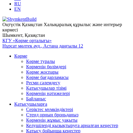
RU
EN
Оңтүстік Қазақстан Халықаралық құрылыс және интерьер
көрмесі
Шымкент, Қазақстан
КГУ «Көрме орталығы»
Нұрсат мөлтек ауд., Астана даңғылы 12
Көрме
Көрме туралы
Көрменің бөлімдері
Көрме жоспары
Көрме бағдарламасы
Ресми сәлемдесу
Қатысушылар тізімі
Көрменің нәтижелері
Байланыс
Қатысушыларға
Серіктес мүмкіндіктері
Стенд орнын броньданыз
Көрменің жұмыс уақыты
Келушілерді қызықтыруға арналған кеңестер
Қатысу бойынша кеңестер