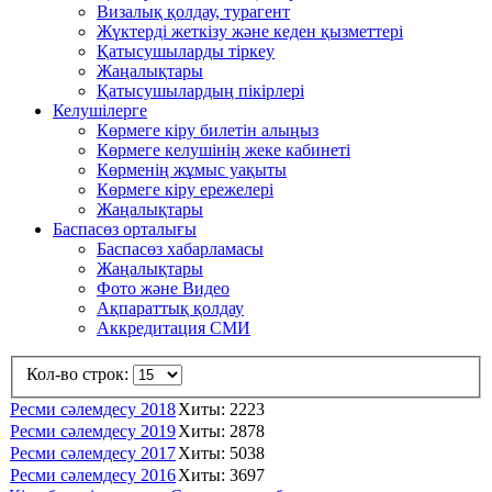
Визалық қолдау, турагент
Жүктерді жеткізу және кеден қызметтері
Қатысушыларды тіркеу
Жаңалықтары
Қатысушылардың пікірлері
Келушілерге
Көрмеге кіру билетін алыңыз
Көрмеге келушінің жеке кабинеті
Көрменің жұмыс уақыты
Көрмеге кіру ережелері
Жаңалықтары
Баспасөз орталығы
Баспасөз хабарламасы
Жаңалықтары
Фото және Видео
Ақпараттық қолдау
Аккредитация СМИ
Кол-во строк:
Ресми сәлемдесу 2018
Хиты: 2223
Ресми сәлемдесу 2019
Хиты: 2878
Ресми сәлемдесу 2017
Хиты: 5038
Ресми сәлемдесу 2016
Хиты: 3697