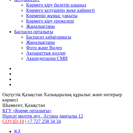
Көрмеге кіру билетін алыңыз
Көрмеге келушінің жеке кабинеті
Көрменің жұмыс уақыты
Көрмеге кіру ережелері
Жаңалықтары
Баспасөз орталығы
Баспасөз хабарламасы
Жаңалықтары
Фото және Видео
Ақпараттық қолдау
Аккредитация СМИ
Оңтүстік Қазақстан Халықаралық құрылыс және интерьер
көрмесі
Шымкент, Қазақстан
КГУ «Көрме орталығы»
Нұрсат мөлтек ауд., Астана даңғылы 12
COVID-19
|
+7 727 258 34 34
KZ